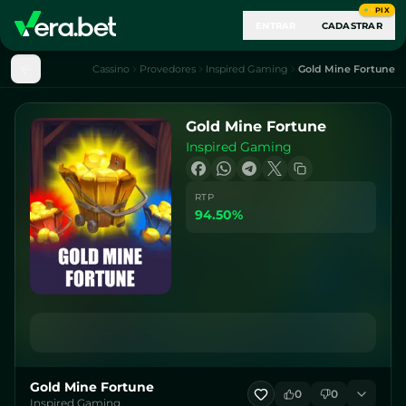
PIX
ENTRAR
CADASTRAR
Cassino
Provedores
Inspired Gaming
Gold Mine Fortune
Gold Mine Fortune
Inspired Gaming
RTP
94.50%
Gold Mine Fortune
0
0
Inspired Gaming