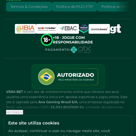
Termos & Condições
Política de PLD-FTP
Política de Privaci
+18 · JOGUE COM
RESPONSABILIDADE
PAGAMENTO
:
VERA BET
é um site de entretenimento online que oferece aos seus
usuários uma experiência única em apostas esportivas e jogos online. Este
site é operado pela
Ana Gaming Brasil S/A
, uma empresa registrada no
Brasil, sob o número CNPJ
55.933.850/0001-34
, entidade devidamente
Ver mais
autorizada a operar a modalidade lotérica de apostas de quota fixa no Brasil,
em temática desportiva e jogos online, conjuntamente, pela Secretaria de
Este site utiliza cookies
Prêmios e Apostas do Ministério da Fazenda, conforme Portaria SPA/MF
n.º 322/2025, publicada em 17 de fevereiro de 2025 no Diário Oficial da
CENTRAL DE JOGO RESPONSÁVEL
DENÚNCIAS
PRIVACIDADE
OUVIDORIA
Ao acessar, continuar a usar ou navegar neste site, você
República Federativa do Brasil.