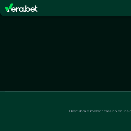
Descubra o melhor cassino online do