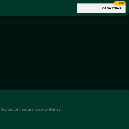
PIX
ENTRAR
CADASTRAR
os. Jogue com segurança e confiança.