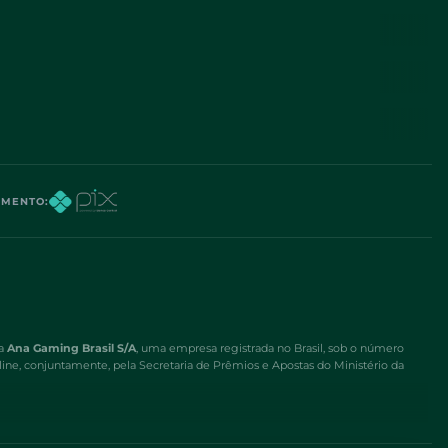
AMENTO
:
la
Ana Gaming Brasil S/A
, uma empresa registrada no Brasil, sob o número
line, conjuntamente, pela Secretaria de Prêmios e Apostas do Ministério da
so site. Utilizamos cookies apenas para melhorar a sua experiência e isso não