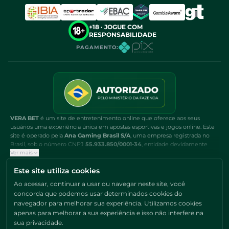
+18 · JOGUE COM
RESPONSABILIDADE
PAGAMENTO
:
VERA BET
é um site de entretenimento online que oferece aos seus
usuários uma experiência única em apostas esportivas e jogos online. Este
site é operado pela
Ana Gaming Brasil S/A
, uma empresa registrada no
Brasil, sob o número CNPJ
55.933.850/0001-34
, entidade devidamente
Ver mais
autorizada a operar a modalidade lotérica de apostas de quota fixa no Brasil,
em temática desportiva e jogos online, conjuntamente, pela Secretaria de
Este site utiliza cookies
Prêmios e Apostas do Ministério da Fazenda, conforme Portaria SPA/MF
n.º 322/2025, publicada em 17 de fevereiro de 2025 no Diário Oficial da
CENTRAL DE JOGO RESPONSÁVEL
DENÚNCIAS
PRIVACIDADE
OUVIDORIA
Ao acessar, continuar a usar ou navegar neste site, você
República Federativa do Brasil.
concorda que podemos usar determinados cookies do
navegador para melhorar sua experiência. Utilizamos cookies
© 2026 Vera Bet. Todos os direitos reservados.
Ao acessar, continuar a usar ou navegar neste site, você concorda que
Feito com 💚 para brasileiros 🇧🇷
apenas para melhorar a sua experiência e isso não interfere na
podemos usar determinados cookies do navegador para melhorar sua
18+. Jogue com responsabilidade! Ministério da Fazenda adverte: aposta não é
sua privacidade.
experiência ao usar nosso site. Utilizamos cookies apenas para melhorar a
investimento. Por isso, leia todas as informações disponíveis na nossa seção de