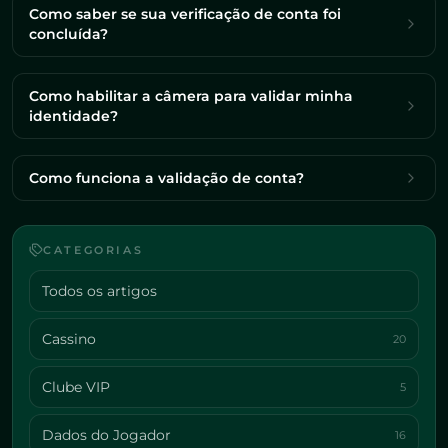
Como saber se sua verificação de conta foi
concluída?
Como habilitar a câmera para validar minha
identidade?
Como funciona a validação de conta?
CATEGORIAS
Todos os artigos
Cassino
20
Clube VIP
5
Dados do Jogador
16