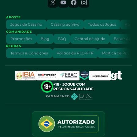
APOSTE
Jogos de Cassino
Cassino ao Vivo
Todos os Jogos
Aposta
COMUNIDADE
Promoções
Blog
FAQ
Central de Ajuda
Baixar App
REGRAS
Termos & Condições
Política de PLD-FTP
Política de Privaci
+18 · JOGUE COM
RESPONSABILIDADE
PAGAMENTO
: