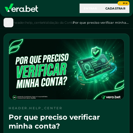
PIX
ENTRAR
CADASTRAR
header.help_center
Validação da Conta
Por que preciso verificar minha conta?
HEADER.HELP_CENTER
Por que preciso verificar
minha conta?