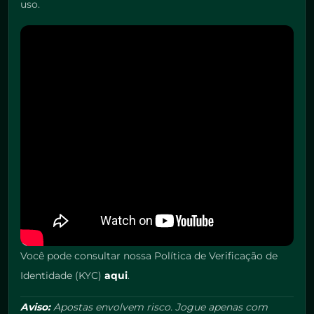
uso.
Você pode consultar nossa Política de Verificação de
Identidade (KYC)
aqui
.
Aviso:
Apostas envolvem risco. Jogue apenas com