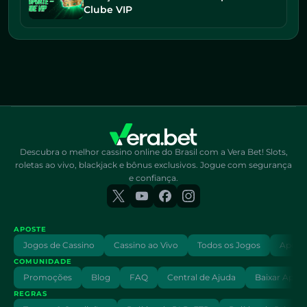
Clube VIP
Descubra o melhor cassino online do Brasil com a Vera Bet! Slots,
roletas ao vivo, blackjack e bônus exclusivos. Jogue com segurança
e confiança.
APOSTE
Jogos de Cassino
Cassino ao Vivo
Todos os Jogos
Aposta
COMUNIDADE
Promoções
Blog
FAQ
Central de Ajuda
Baixar App
REGRAS