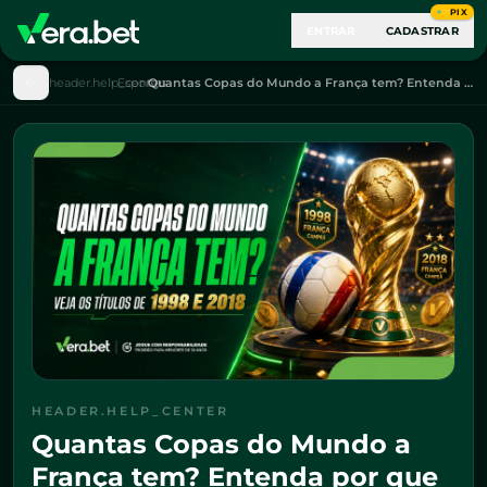
PIX
ENTRAR
CADASTRAR
header.help_center
Esportes
Quantas Copas do Mundo a França tem? Entenda por que os franceses seguem entre os favoritos em 2026
HEADER.HELP_CENTER
Quantas Copas do Mundo a
França tem? Entenda por que