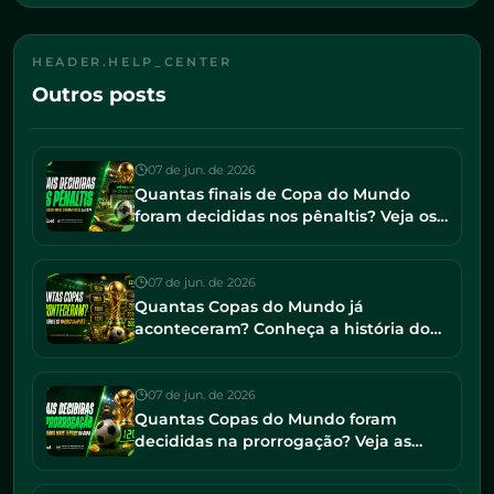
HEADER.HELP_CENTER
Outros posts
07 de jun. de 2026
Quantas finais de Copa do Mundo
foram decididas nos pênaltis? Veja os
jogos mais dramáticos da história
07 de jun. de 2026
Quantas Copas do Mundo já
aconteceram? Conheça a história do
torneio e os maiores campeões
07 de jun. de 2026
Quantas Copas do Mundo foram
decididas na prorrogação? Veja as
finais mais tensas da história