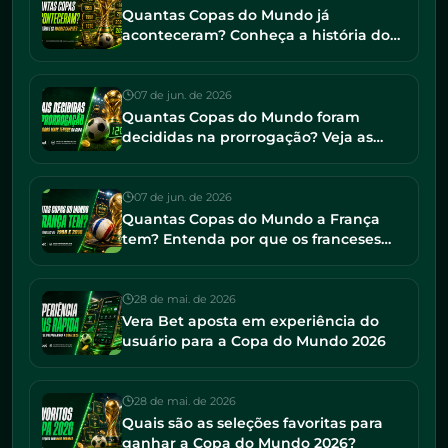
Quantas Copas do Mundo já
aconteceram? Conheça a história do
torneio e os maiores campeões
07 de jun. de 2026
Quantas Copas do Mundo foram
decididas na prorrogação? Veja as
finais mais tensas da história
07 de jun. de 2026
Quantas Copas do Mundo a França
tem? Entenda por que os franceses
seguem entre os favoritos em 2026
28 de mai. de 2026
Vera Bet aposta em experiência do
usuário para a Copa do Mundo 2026
28 de mai. de 2026
Quais são as seleções favoritas para
ganhar a Copa do Mundo 2026?