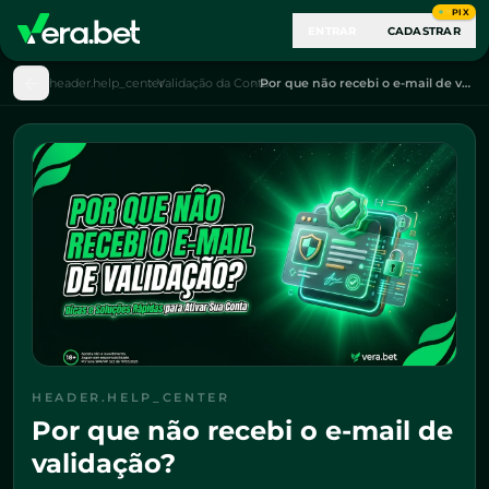
PIX
ENTRAR
CADASTRAR
header.help_center
Validação da Conta
Por que não recebi o e-mail de validação?
HEADER.HELP_CENTER
Por que não recebi o e-mail de
validação?