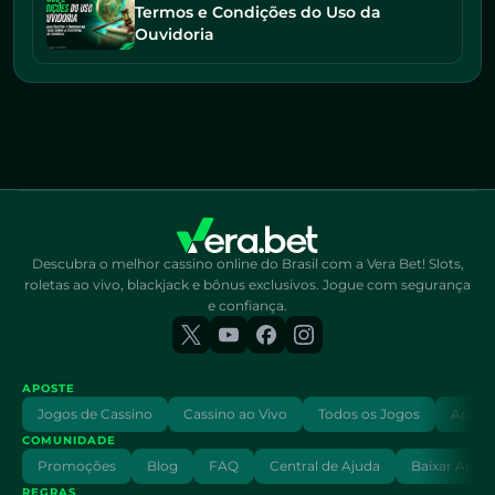
Termos e Condições do Uso da
Ouvidoria
Descubra o melhor cassino online do Brasil com a Vera Bet! Slots,
roletas ao vivo, blackjack e bônus exclusivos. Jogue com segurança
e confiança.
APOSTE
Jogos de Cassino
Cassino ao Vivo
Todos os Jogos
Aposta
COMUNIDADE
Promoções
Blog
FAQ
Central de Ajuda
Baixar App
REGRAS