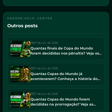
HEADER.HELP_CENTER
Outros posts
07 de jun. de 2026
Quantas finais de Copa do Mundo
foram decididas nos pênaltis? Veja os
jogos mais dramáticos da história
07 de jun. de 2026
Quantas Copas do Mundo já
aconteceram? Conheça a história do
torneio e os maiores campeões
07 de jun. de 2026
Quantas Copas do Mundo foram
decididas na prorrogação? Veja as
finais mais tensas da história