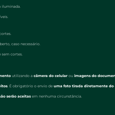
 iluminada.
veis.
cortes.
erto, caso necessário.
e sem cortes.
mento
utilizando a
câmera do celular
ou
imagens do docume
itos
. É obrigatório o envio de
uma foto tirada diretamente d
não serão aceitas
em nenhuma circunstância.