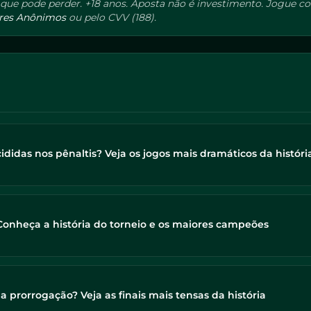
ue pode perder. +18 anos. Aposta não é investimento. Jogue com
res Anônimos
ou pelo CVV (188).
idas nos pênaltis? Veja os jogos mais dramáticos da históri
nheça a história do torneio e os maiores campeões
prorrogação? Veja as finais mais tensas da história