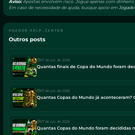
Aviso:
Apostas envolvem risco. Jogue apenas com dinheiro q
Em caso de necessidade de ajuda, busque apoio em
Jogado
HEADER.HELP_CENTER
Outros posts
07 de jun. de 2026
Quantas finais de Copa do Mundo foram decid
07 de jun. de 2026
Quantas Copas do Mundo já aconteceram? Co
07 de jun. de 2026
Quantas Copas do Mundo foram decididas na 