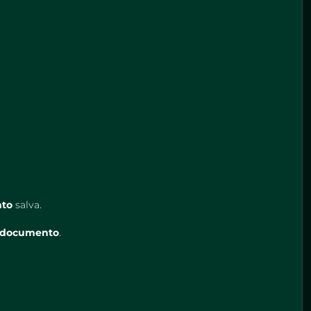
nto
salva.
o documento
.