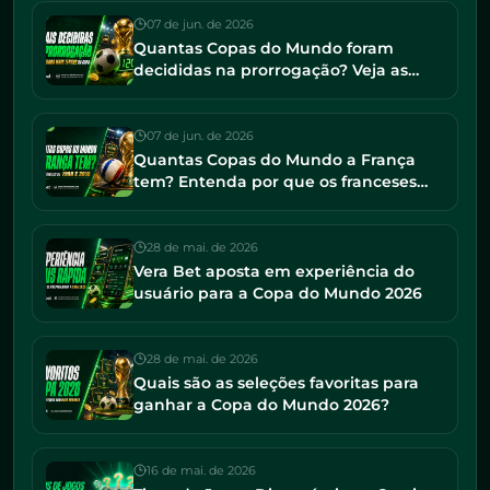
07 de jun. de 2026
Quantas Copas do Mundo foram
decididas na prorrogação? Veja as
finais mais tensas da história
07 de jun. de 2026
Quantas Copas do Mundo a França
tem? Entenda por que os franceses
seguem entre os favoritos em 2026
28 de mai. de 2026
Vera Bet aposta em experiência do
usuário para a Copa do Mundo 2026
28 de mai. de 2026
Quais são as seleções favoritas para
ganhar a Copa do Mundo 2026?
16 de mai. de 2026