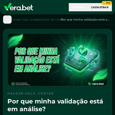
PIX
ENTRAR
CADASTRAR
header.help_center
Validação da Conta
Por que minha validação está em análise?
HEADER.HELP_CENTER
Por que minha validação está
em análise?