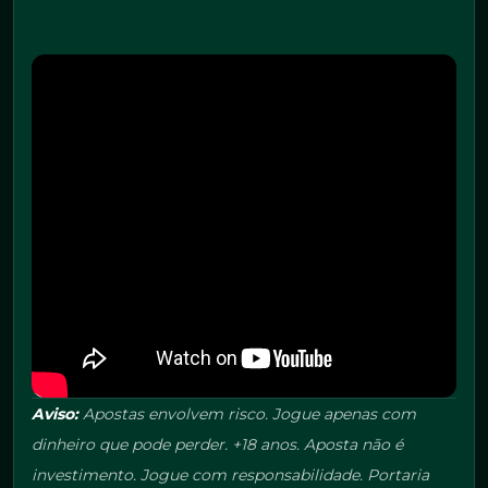
Aviso:
Apostas envolvem risco. Jogue apenas com
dinheiro que pode perder. +18 anos. Aposta não é
investimento. Jogue com responsabilidade. Portaria