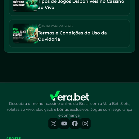
Tipos de Jogos Disponíveis no Cassino
ao Vivo
16 de mai. de 2026
Termos e Condições do Uso da
Ouvidoria
Descubra o melhor cassino online do Brasil com a Vera Bet! Slots,
roletas ao vivo, blackjack e bônus exclusivos. Jogue com segurança
e confiança.
APOSTE