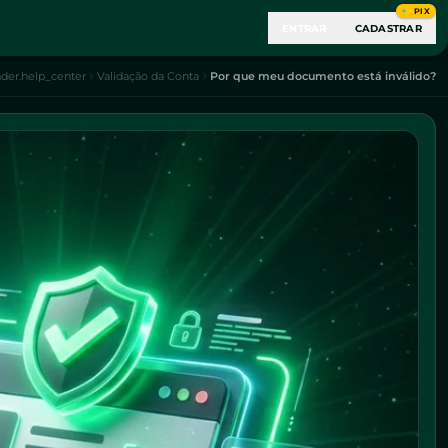
PIX
ENTRAR
CADASTRAR
der.help_center
Validação da Conta
Por que meu documento está inválido?