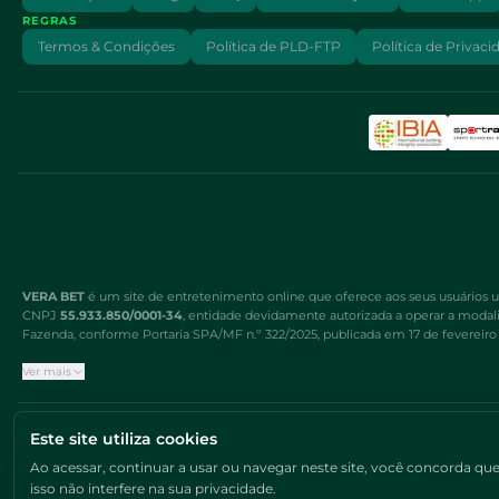
REGRAS
Termos & Condições
Política de PLD-FTP
Política de Privaci
VERA BET
é um site de entretenimento online que oferece aos seus usuários um
CNPJ
55.933.850/0001-34
, entidade devidamente autorizada a operar a modalid
Fazenda, conforme Portaria SPA/MF n.º 322/2025, publicada em 17 de fevereiro d
Ver mais
Ao acessar, continuar a usar ou navegar neste site, você concorda que podemos
interfere na sua privacidade.
O uso desta plataforma é proibido para
beneficiários de Bolsa Família e Ben
Este site utiliza cookies
Ao acessar, continuar a usar ou navegar neste site, você concorda q
isso não interfere na sua privacidade.