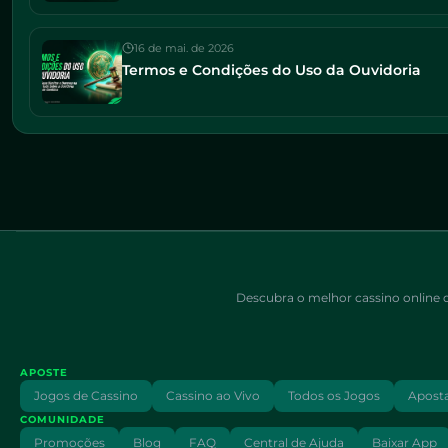
16 de mai. de 2026
Termos e Condições do Uso da Ouvidoria
Descubra o melhor cassino online do
APOSTE
Jogos de Cassino
Cassino ao Vivo
Todos os Jogos
Aposta
COMUNIDADE
Promoções
Blog
FAQ
Central de Ajuda
Baixar App