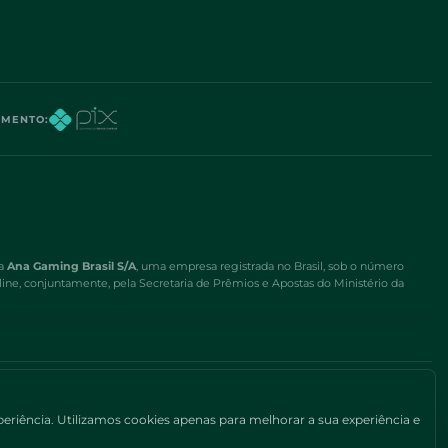
AMENTO
:
la
Ana Gaming Brasil S/A
, uma empresa registrada no Brasil, sob o número
line, conjuntamente, pela Secretaria de Prêmios e Apostas do Ministério da
so site. Utilizamos cookies apenas para melhorar a sua experiência e isso não
riência. Utilizamos cookies apenas para melhorar a sua experiência e