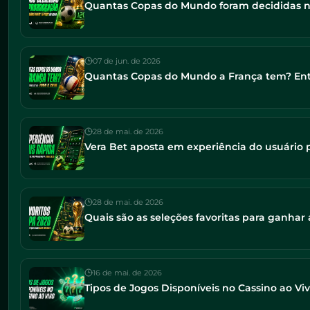
Quantas Copas do Mundo foram decididas na 
07 de jun. de 2026
Quantas Copas do Mundo a França tem? Ente
28 de mai. de 2026
Vera Bet aposta em experiência do usuário
28 de mai. de 2026
Quais são as seleções favoritas para ganha
16 de mai. de 2026
Tipos de Jogos Disponíveis no Cassino ao Vi