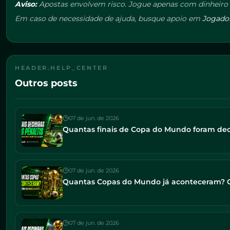
Aviso:
Apostas envolvem risco. Jogue apenas com dinheiro q
Em caso de necessidade de ajuda, busque apoio em
Jogado
HEADER.HELP_CENTER
Outros posts
07 de jun. de 2026
Quantas finais de Copa do Mundo foram decid
07 de jun. de 2026
Quantas Copas do Mundo já aconteceram? Co
07 de jun. de 2026