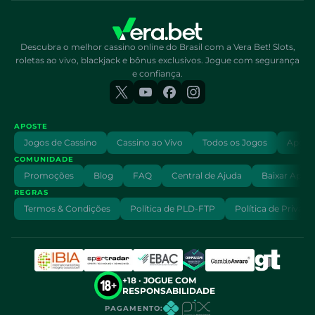
Descubra o melhor cassino online do Brasil com a Vera Bet! Slots,
roletas ao vivo, blackjack e bônus exclusivos. Jogue com segurança
e confiança.
APOSTE
Jogos de Cassino
Cassino ao Vivo
Todos os Jogos
Aposta
COMUNIDADE
Promoções
Blog
FAQ
Central de Ajuda
Baixar App
REGRAS
Termos & Condições
Política de PLD-FTP
Política de Privaci
+18 · JOGUE COM
RESPONSABILIDADE
PAGAMENTO
: