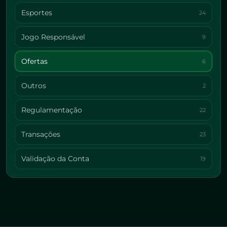
Esportes
24
Jogo Responsável
9
Ofertas
6
Outros
2
Regulamentação
22
Transações
23
Validação da Conta
19