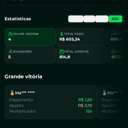
Win Escalator
é um jogo de cassino online disponível
Estatísticas
na
Vera Bet
, desenvolvido pelo provedor
Hoje
7D
Red Tiger
15D
.
30D
Com uma taxa de retorno ao jogador (RTP) média de
até
96.05%
, você pode jogar agora mesmo e se
ONLINE AGORA
TOTAL PAGO
RTP RE
divertir. Jogue com responsabilidade!
4
R$ 605,24
099.64
Como jogar Win Escalator na Vera Bet
JOGADORES
TOTAL APOSTAS
EDGE D
5
Para começar a jogar
Win Escalator
814,8
, basta ajustar o
-87.79%
valor da aposta e iniciar a rodada. O jogo é intuitivo e
indicado tanto para iniciantes quanto para jogadores
experientes da Red Tiger.
Grande vitória
Sobre o Win Escalator
🥇
🥈
Ma*** ****
Ma*** ****
O
Win Escalator
é desenvolvido pela
Red Tiger
e
Pagamento
R$ 1,20
Pagamento
opera com tecnologia RNG (Random Number
Aposta
R$ 0,10
Aposta
Generator) certificada, garantindo resultados
Multiplicador
12
x
Multiplicado
aleatórios e independentes em cada rodada. Com RTP
médio de
96.05%
, oferece uma boa relação entre risco
e retorno.