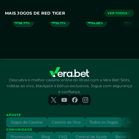
Por que jogar Win Escalator na Vera Bet
MAIS JOGOS DE RED TIGER
VER TODOS
Na
Vera Bet
, você joga com total segurança, suporte
RTP
RTP
RTP
RTP
98.77%
95.71%
94.68%
96.18
rápido e depósitos via Pix. A plataforma é licenciada,
JOGAR
JOGAR
JOGAR
JOGAR
reúne dezenas de outros títulos da Red Tiger e
promove o jogo responsável. Aposte com consciência!
RTP
Margem da casa
96.05%
3.95%
Descubra o melhor cassino online do Brasil com a Vera Bet! Slots,
roletas ao vivo, blackjack e bônus exclusivos. Jogue com segurança
e confiança.
APOSTE
Jogos de Cassino
Cassino ao Vivo
Todos os Jogos
Aposta
COMUNIDADE
Promoções
Blog
FAQ
Central de Ajuda
Baixar App