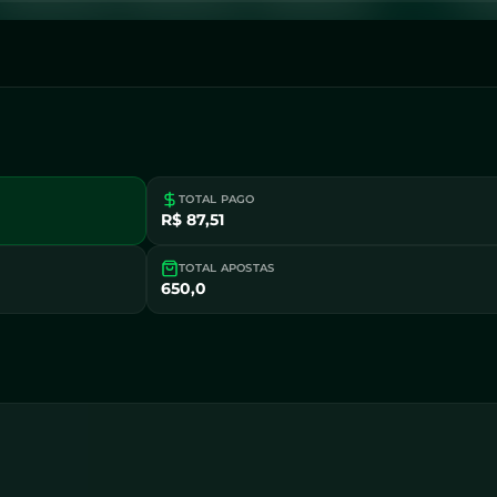
era Bet
, desenvolvido pelo provedor
Red Tiger
. Com uma taxa d
bilidade!
TOTAL PAGO
r da aposta e iniciar a rodada. O jogo é intuitivo e indicado tant
R$ 87,51
TOTAL APOSTAS
650,0
m tecnologia RNG (Random Number Generator) certificada, gara
o entre risco e retorno.
 e depósitos via Pix. A plataforma é licenciada, reúne dezenas d
Margem da casa