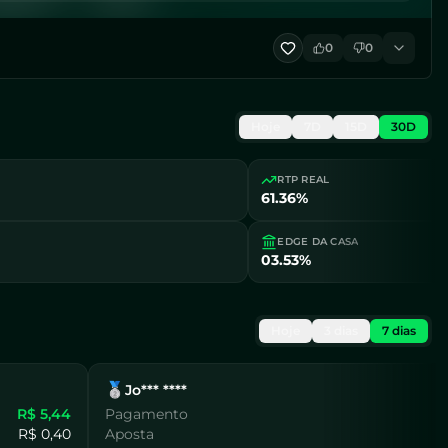
0
0
e retorno ao jogador (RTP) média de até
95.66%
, você
Hoje
7D
15D
30D
RTP REAL
o para iniciantes quanto para jogadores experientes da Red
61.36%
EDGE DA CASA
03.53%
ntindo resultados aleatórios e independentes em cada
Hoje
3 dias
7 dias
e outros títulos da Red Tiger e promove o jogo responsável.
🥈
Jo*** ****
R$ 5,44
Pagamento
R$ 0,40
Aposta