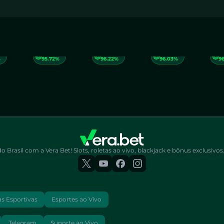
4.34%
RTP
RTP
RTP
R
%
95.72%
96.22%
96.03%
9
JOGAR
JOGAR
JOGAR
JOG
 Brasil com a Vera Bet! Slots, roletas ao vivo, blackjack e bônus exclusiv
s Esportivas
Esportes ao Vivo
Telegram
Suporte ao Vivo