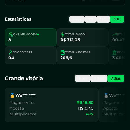
Tricks and Treats
é um jogo de cassino online
Estatísticas
disponível na
Vera Bet
, desenvolvido pelo provedor
Hoje
7D
15D
30D
Red Tiger
. Com uma taxa de retorno ao jogador (RTP)
média de até
96%
, você pode jogar agora mesmo e se
ONLINE AGORA
TOTAL PAGO
RTP RE
divertir. Jogue com responsabilidade!
8
R$ 712,05
00.47%
Como jogar Tricks and Treats na Vera Bet
JOGADORES
TOTAL APOSTAS
EDGE D
04
Para começar a jogar
Tricks and Treats
206,6
, basta ajustar
3.40%
o valor da aposta e iniciar a rodada. O jogo é intuitivo
e indicado tanto para iniciantes quanto para jogadores
experientes da Red Tiger.
Grande vitória
Hoje
3 dias
7 dias
Sobre o Tricks and Treats
🥇
🥈
We*** ****
We*** ****
O
Tricks and Treats
é desenvolvido pela
Red Tiger
e
opera com tecnologia RNG (Random Number
Pagamento
R$ 16,80
Pagamento
Aposta
R$ 0,40
Aposta
Generator) certificada, garantindo resultados
Multiplicador
42
x
Multiplicado
aleatórios e independentes em cada rodada. Com RTP
médio de
96%
, oferece uma boa relação entre risco e
retorno.