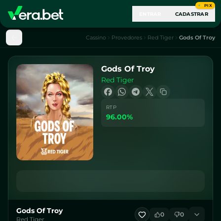
PIX
ENTRAR
CADASTRAR
Cassino
Provedores
Red Tiger
Gods Of Troy
Gods Of Troy
Red Tiger
RTP
96.00%
Gods Of Troy
0
0
Red Tiger