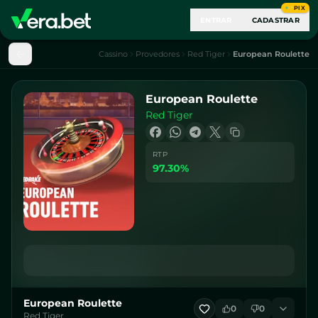
PIX
ENTRAR
CADASTRAR
Cassino
Provedores
Red Tiger
European Roulette
European Roulette
Red Tiger
RTP
97.30%
European Roulette
0
0
Red Tiger