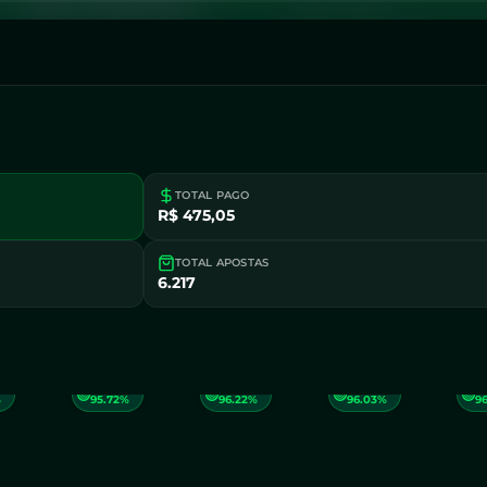
l na
Vera Bet
, desenvolvido pelo provedor
Red Tiger
. Com uma t
bilidade!
TOTAL PAGO
 valor da aposta e iniciar a rodada. O jogo é intuitivo e indicado
R$ 475,05
TOTAL APOSTAS
6.217
ra com tecnologia RNG (Random Number Generator) certificada,
elação entre risco e retorno.
RTP
RTP
RTP
R
 e depósitos via Pix. A plataforma é licenciada, reúne dezenas d
%
95.72%
96.22%
96.03%
9
JOGAR
JOGAR
JOGAR
JOG
Margem da casa