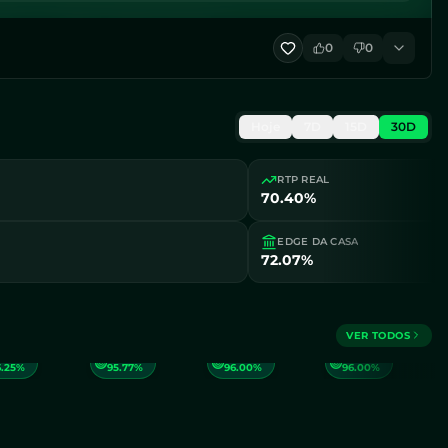
0
0
axa de retorno ao jogador (RTP) média de até
95.73%
, você
Hoje
7D
15D
30D
RTP REAL
 tanto para iniciantes quanto para jogadores experientes da
70.40%
EDGE DA CASA
72.07%
 garantindo resultados aleatórios e independentes em
VER TODOS
TP
RTP
RTP
RTP
e outros títulos da Red Tiger e promove o jogo responsável.
6.25%
95.77%
96.00%
96.00%
AR
JOGAR
JOGAR
JOGAR