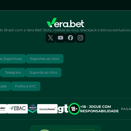
4.27%
 Brasil com a Vera Bet! Slots, roletas ao vivo, blackjack e bônus exclusiv
s Esportivas
Esportes ao Vivo
Telegram
Suporte ao Vivo
dade
Política KYC
+18 · JOGUE COM
PAG
RESPONSABILIDADE