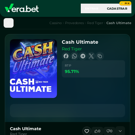
PIX
ENTRAR
CADASTRAR
Cassino
Provedores
Red Tiger
Cash Ultimate
Cash Ultimate
Red Tiger
RTP
95.71%
Cash Ultimate
0
0
Red Tiger