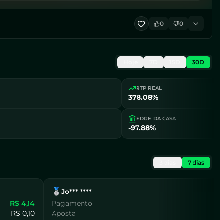
0
0
retorno ao jogador (RTP) média de até
94.67%
, você pode
Hoje
7D
15D
30D
RTP REAL
para iniciantes quanto para jogadores experientes da Red
378.08%
EDGE DA CASA
-97.88%
indo resultados aleatórios e independentes em cada
3 dias
7 dias
e outros títulos da Red Tiger e promove o jogo responsável.
🥈
Jo*** ****
R$ 4,14
Pagamento
R$ 0,10
Aposta