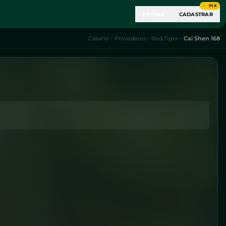
PIX
ENTRAR
CADASTRAR
Cassino
Provedores
Red Tiger
Cai Shen 168