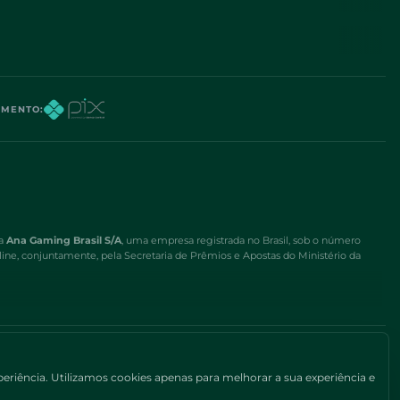
AMENTO
:
la
Ana Gaming Brasil S/A
, uma empresa registrada no Brasil, sob o número
line, conjuntamente, pela Secretaria de Prêmios e Apostas do Ministério da
so site. Utilizamos cookies apenas para melhorar a sua experiência e isso não
riência. Utilizamos cookies apenas para melhorar a sua experiência e