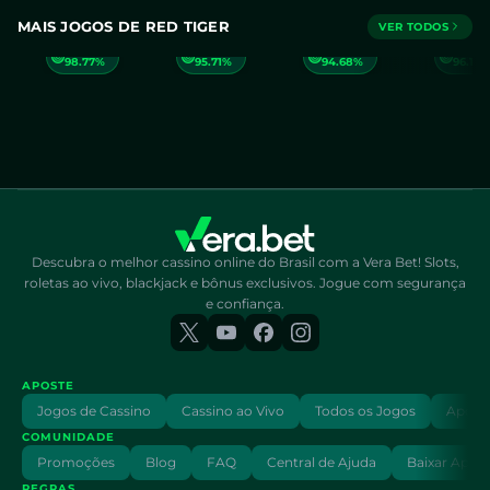
Por que jogar Atlantis na Vera Bet
MAIS JOGOS DE RED TIGER
VER TODOS
Na
Vera Bet
, você joga com total segurança, suporte
RTP
RTP
RTP
RTP
rápido e depósitos via Pix. A plataforma é licenciada,
98.77%
95.71%
94.68%
96.18
JOGAR
JOGAR
JOGAR
JOGAR
reúne dezenas de outros títulos da Red Tiger e
promove o jogo responsável. Aposte com consciência!
RTP
Margem da casa
95.76%
4.24%
Descubra o melhor cassino online do Brasil com a Vera Bet! Slots,
roletas ao vivo, blackjack e bônus exclusivos. Jogue com segurança
e confiança.
APOSTE
Jogos de Cassino
Cassino ao Vivo
Todos os Jogos
Aposta
COMUNIDADE
Promoções
Blog
FAQ
Central de Ajuda
Baixar App
REGRAS