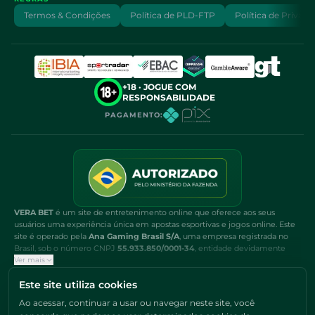
Termos & Condições
Política de PLD-FTP
Política de Privaci
+18 · JOGUE COM
RESPONSABILIDADE
PAGAMENTO
:
VERA BET
é um site de entretenimento online que oferece aos seus
usuários uma experiência única em apostas esportivas e jogos online. Este
site é operado pela
Ana Gaming Brasil S/A
, uma empresa registrada no
Brasil, sob o número CNPJ
55.933.850/0001-34
, entidade devidamente
Ver mais
autorizada a operar a modalidade lotérica de apostas de quota fixa no Brasil,
em temática desportiva e jogos online, conjuntamente, pela Secretaria de
Este site utiliza cookies
Prêmios e Apostas do Ministério da Fazenda, conforme Portaria SPA/MF
n.º 322/2025, publicada em 17 de fevereiro de 2025 no Diário Oficial da
CENTRAL DE JOGO RESPONSÁVEL
DENÚNCIAS
PRIVACIDADE
OUVIDORIA
Ao acessar, continuar a usar ou navegar neste site, você
República Federativa do Brasil.