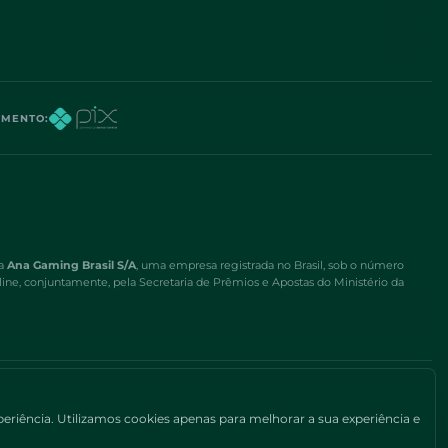
AMENTO
:
la
Ana Gaming Brasil S/A
, uma empresa registrada no Brasil, sob o número
line, conjuntamente, pela Secretaria de Prêmios e Apostas do Ministério da
so site. Utilizamos cookies apenas para melhorar a sua experiência e isso não
riência. Utilizamos cookies apenas para melhorar a sua experiência e