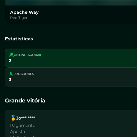
Apache Way
Red Tiger
Apache Way
é um jogo de cassino online disponível na
Ve
Estatísticas
jogar agora mesmo e se divertir. Jogue com responsabilid
Como jogar Apache Way na Vera Bet
ONLINE AGORA
Para começar a jogar
Apache Way
, basta ajustar o valor 
2
Tiger.
JOGADORES
Sobre o Apache Way
3
O
Apache Way
é desenvolvido pela
Red Tiger
e opera com 
rodada. Com RTP médio de
96%
, oferece uma boa relação e
Grande vitória
Por que jogar Apache Way na Vera Bet
Na
Vera Bet
, você joga com total segurança, suporte rápido
🥇
Jo*** ****
Aposte com consciência!
Pagamento
Aposta
RTP