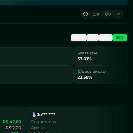
0
0
retorno ao jogador (RTP) média de até
96%
, você pode
Hoje
7D
15D
30D
RTP REAL
para iniciantes quanto para jogadores experientes da Red
57.01%
EDGE DA CASA
23.58%
indo resultados aleatórios e independentes em cada
e outros títulos da Red Tiger e promove o jogo responsável.
🥈
Jo*** ****
R$ 42,60
Pagamento
R$ 2,00
Aposta