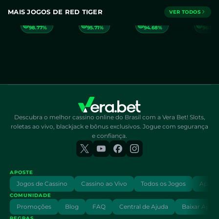
MAIS JOGOS DE RED TIGER
VER TODOS
Por que jogar Age Of Akkadia na Vera Bet
RTP
RTP
RTP
RTP
Na
Vera Bet
98.77%
, você joga com total segurança, suporte
95.71%
94.68%
96.18
JOGAR
JOGAR
JOGAR
JOGAR
rápido e depósitos via Pix. A plataforma é licenciada,
reúne dezenas de outros títulos da Red Tiger e
promove o jogo responsável. Aposte com consciência!
RTP
Margem da casa
94.66%
5.34%
Descubra o melhor cassino online do Brasil com a Vera Bet! Slots,
roletas ao vivo, blackjack e bônus exclusivos. Jogue com segurança
e confiança.
APOSTE
Jogos de Cassino
Cassino ao Vivo
Todos os Jogos
Aposta
COMUNIDADE
Promoções
Blog
FAQ
Central de Ajuda
Baixar App
REGRAS