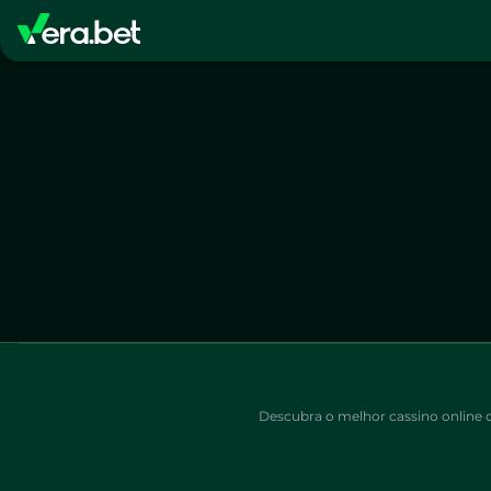
Descubra o melhor cassino online do