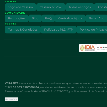
APOSTE
Jogos de Cassino
Cassino ao Vivo
Todos os Jogos
Aposta
COMUNIDADE
Promoções
Blog
FAQ
Central de Ajuda
Baixar App
REGRAS
Termos & Condições
Política de PLD-FTP
Política de Privaci
VERA BET
é um site de entretenimento online que oferece aos seus usuários um
CNPJ
55.933.850/0001-34
, entidade devidamente autorizada a operar a modalid
Fazenda, conforme Portaria SPA/MF n.º 322/2025, publicada em 17 de fevereiro d
Ver mais
Ao acessar, continuar a usar ou navegar neste site, você concorda que podemos
interfere na sua privacidade.