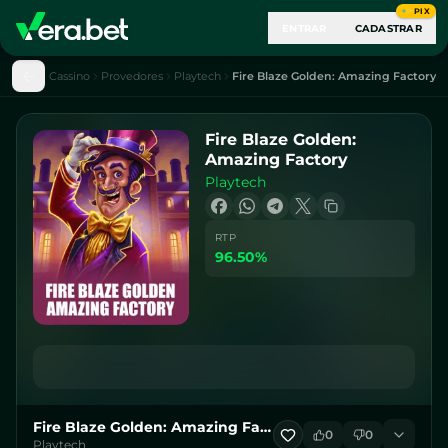
PIX
ENTRAR
CADASTRAR
Cassino
Provedores
Playtech
Fire Blaze Golden: Amazing Factory
Fire Blaze Golden:
Amazing Factory
Playtech
RTP
96.50%
Fire Blaze Golden: Amazing Factory
0
0
Playtech