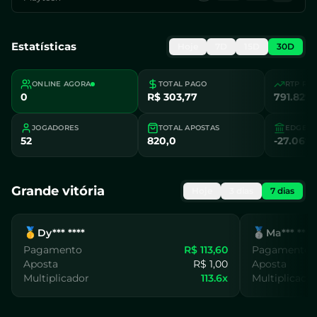
Fire Blaze Golden: Amazing Factory
é um jogo de
Estatísticas
cassino online disponível na
Vera Bet
Hoje
, desenvolvido
7D
15D
30D
pelo provedor
Playtech
. Com uma taxa de retorno ao
jogador (RTP) média de até
96.5%
, você pode jogar
ONLINE AGORA
TOTAL PAGO
RTP RE
agora mesmo e se divertir. Jogue com
0
R$ 303,77
791.82%
responsabilidade!
JOGADORES
TOTAL APOSTAS
EDGE D
Como jogar Fire Blaze Golden: Amazing Factory na
52
820,0
-27.06%
Vera Bet
Para começar a jogar
Fire Blaze Golden: Amazing
Factory
, basta ajustar o valor da aposta e iniciar a
Grande vitória
Hoje
3 dias
7 dias
rodada. O jogo é intuitivo e indicado tanto para
iniciantes quanto para jogadores experientes da
🥇
🥈
Playtech.
Dy*** ****
Ma*** ****
Pagamento
R$ 113,60
Pagamento
Sobre o Fire Blaze Golden: Amazing Factory
Aposta
R$ 1,00
Aposta
Multiplicador
113.6
x
Multiplicado
O
Fire Blaze Golden: Amazing Factory
é
desenvolvido pela
Playtech
e opera com tecnologia
RNG (Random Number Generator) certificada,