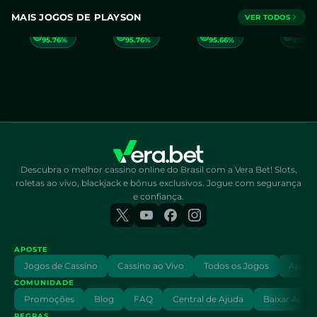
médio de
95.7%
, oferece uma boa relação entre risco e
MAIS JOGOS DE PLAYSON
VER TODOS
retorno.
RTP
RTP
RTP
RTP
95.76%
95.76%
95.66%
95.76
JOGAR
JOGAR
JOGAR
JOGAR
Por que jogar 4 Chili Amigos: Hold and Win na Vera
Bet
Na
Vera Bet
, você joga com total segurança, suporte
rápido e depósitos via Pix. A plataforma é licenciada,
reúne dezenas de outros títulos da Playson e promove
o jogo responsável. Aposte com consciência!
RTP
Margem da casa
Descubra o melhor cassino online do Brasil com a Vera Bet! Slots,
95.7%
4.30%
roletas ao vivo, blackjack e bônus exclusivos. Jogue com segurança
e confiança.
APOSTE
Jogos de Cassino
Cassino ao Vivo
Todos os Jogos
Aposta
COMUNIDADE
Promoções
Blog
FAQ
Central de Ajuda
Baixar App
REGRAS