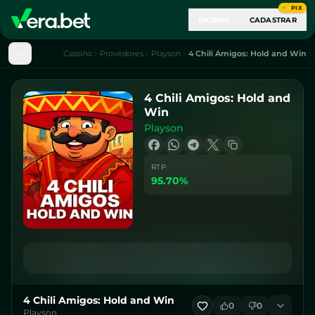
PIX
ENTRAR
CADASTRAR
Cassino
Provedores
Playson
4 Chili Amigos: Hold and Win
4 Chili Amigos: Hold and
Win
Playson
RTP
95.70%
4 Chili Amigos: Hold and Win
0
0
Playson