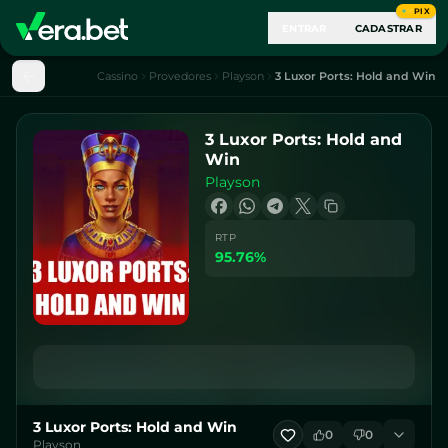
PIX
ENTRAR
CADASTRAR
Cassino
Provedores
Playson
3 Luxor Ports: Hold and Win
3 Luxor Ports: Hold and
Win
Playson
RTP
95.76%
3 Luxor Ports: Hold and Win
0
0
Playson