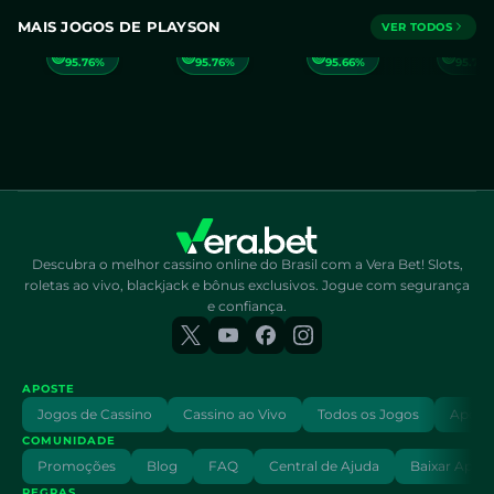
e retorno.
MAIS JOGOS DE PLAYSON
VER TODOS
RTP
RTP
RTP
RTP
Por que jogar 3 Luxor Ports: Hold and Win na Vera
95.76%
95.76%
95.66%
95.76
JOGAR
JOGAR
JOGAR
JOGAR
Bet
Na
Vera Bet
, você joga com total segurança, suporte
rápido e depósitos via Pix. A plataforma é licenciada,
reúne dezenas de outros títulos da Playson e promove
o jogo responsável. Aposte com consciência!
RTP
Margem da casa
95.76%
4.24%
Descubra o melhor cassino online do Brasil com a Vera Bet! Slots,
roletas ao vivo, blackjack e bônus exclusivos. Jogue com segurança
e confiança.
APOSTE
Jogos de Cassino
Cassino ao Vivo
Todos os Jogos
Aposta
COMUNIDADE
Promoções
Blog
FAQ
Central de Ajuda
Baixar App
REGRAS