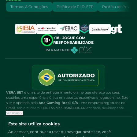
Termos & Condições
Política de PLD-FTP
Política de Privaci
+18 · JOGUE COM
RESPONSABILIDADE
PAGAMENTO
:
VERA BET
é um site de entretenimento online que oferece aos seus
usuários uma experiência única em apostas esportivas e jogos online. Este
site é operado pela
Ana Gaming Brasil S/A
, uma empresa registrada no
Brasil, sob o número CNPJ
55.933.850/0001-34
, entidade devidamente
Ver mais
autorizada a operar a modalidade lotérica de apostas de quota fixa no Brasil,
em temática desportiva e jogos online, conjuntamente, pela Secretaria de
Este site utiliza cookies
Prêmios e Apostas do Ministério da Fazenda, conforme Portaria SPA/MF
n.º 322/2025, publicada em 17 de fevereiro de 2025 no Diário Oficial da
CENTRAL DE JOGO RESPONSÁVEL
DENÚNCIAS
PRIVACIDADE
OUVIDORIA
Ao acessar, continuar a usar ou navegar neste site, você
República Federativa do Brasil.