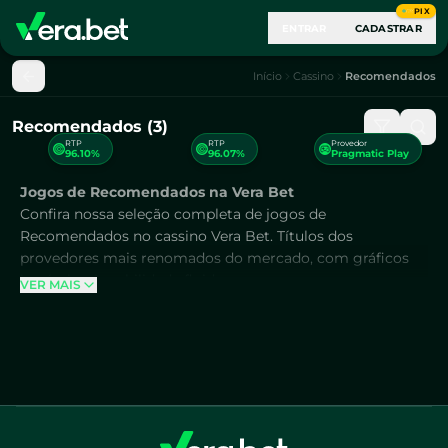
PIX
ENTRAR
CADASTRAR
Início
Cassino
Recomendados
Recomendados (3)
RTP
RTP
Provedor
96.10%
96.07%
Pragmatic Play
JOGAR
JOGAR
JOGAR
Recomendados
Slots
Jogos Vip
Megaways
Jogos de Recomendados na Vera Bet
Confira nossa seleção completa de jogos de
Recomendados no cassino Vera Bet. Títulos dos
provedores mais renomados do mercado, com gráficos
incríveis e jogabilidade fluida.
VER MAIS
Todos os jogos são certificados e auditados. Novos títulos
de Recomendados chegam regularmente. Fique de olho
nas promoções e jogue com responsabilidade!