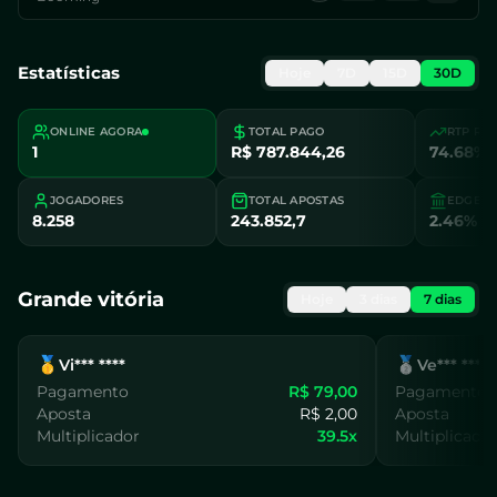
Ronaldinho's Streetball Bonanza
é um jogo de
Estatísticas
cassino online disponível na
Vera Bet
Hoje
, desenvolvido
7D
15D
30D
pelo provedor
Booming
. Com uma taxa de retorno ao
jogador (RTP) média de até
96.10%
, você pode jogar
ONLINE AGORA
TOTAL PAGO
RTP RE
agora mesmo e se divertir. Jogue com
1
R$ 787.844,26
74.68%
responsabilidade!
JOGADORES
TOTAL APOSTAS
EDGE D
Como jogar Ronaldinho's Streetball Bonanza na
8.258
243.852,7
2.46%
Vera Bet
Para começar a jogar
Ronaldinho's Streetball
Bonanza
, basta ajustar o valor da aposta e iniciar a
Grande vitória
Hoje
3 dias
7 dias
rodada. O jogo é intuitivo e indicado tanto para
iniciantes quanto para jogadores experientes da
🥇
🥈
Booming.
Vi*** ****
Ve*** ****
Pagamento
R$ 79,00
Pagamento
Sobre o Ronaldinho's Streetball Bonanza
Aposta
R$ 2,00
Aposta
Multiplicador
39.5
x
Multiplicado
O
Ronaldinho's Streetball Bonanza
é desenvolvido
pela
Booming
e opera com tecnologia RNG (Random
Number Generator) certificada, garantindo resultados