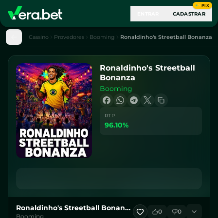
PIX
ENTRAR
CADASTRAR
Cassino
Provedores
Booming
Ronaldinho's Streetball Bonanza
Ronaldinho's Streetball
Bonanza
Booming
RTP
96.10%
Ronaldinho's Streetball Bonanza
0
0
Booming