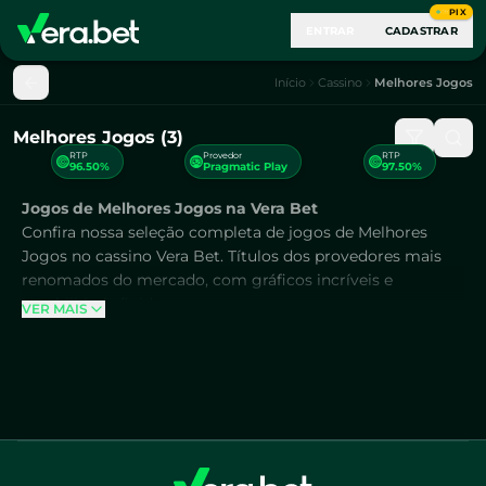
PIX
ENTRAR
CADASTRAR
Início
Cassino
Melhores Jogos
Melhores Jogos (3)
RTP
Provedor
RTP
96.50%
Pragmatic Play
97.50%
JOGAR
JOGAR
JOGAR
Melhores Jogos
Slots
Jogos Vip
Megaways
Jogos de Melhores Jogos na Vera Bet
Confira nossa seleção completa de jogos de Melhores
Jogos no cassino Vera Bet. Títulos dos provedores mais
renomados do mercado, com gráficos incríveis e
jogabilidade fluida.
VER MAIS
Todos os jogos são certificados e auditados. Novos títulos
de Melhores Jogos chegam regularmente. Fique de olho
nas promoções e jogue com responsabilidade!