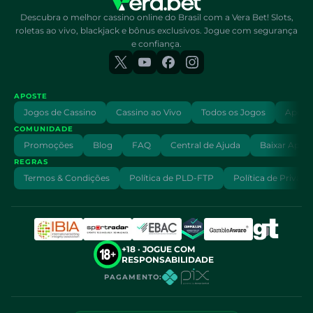
Descubra o melhor cassino online do Brasil com a Vera Bet! Slots,
roletas ao vivo, blackjack e bônus exclusivos. Jogue com segurança
e confiança.
APOSTE
Jogos de Cassino
Cassino ao Vivo
Todos os Jogos
Aposta
COMUNIDADE
Promoções
Blog
FAQ
Central de Ajuda
Baixar App
REGRAS
Termos & Condições
Política de PLD-FTP
Política de Privaci
+18 · JOGUE COM
RESPONSABILIDADE
PAGAMENTO
: