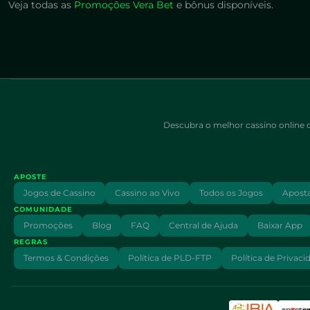
Veja todas as
Promoções Vera Bet
e bônus disponíveis.
Descubra o melhor cassino online do
APOSTE
Jogos de Cassino
Cassino ao Vivo
Todos os Jogos
Aposta
COMUNIDADE
Promoções
Blog
FAQ
Central de Ajuda
Baixar App
REGRAS
Termos & Condições
Política de PLD-FTP
Política de Privaci