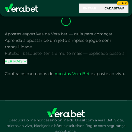
PIX
ENTRAR
CADASTRAR
Apostas esportivas na Vera.bet — guia para começar
Aprenda a apostar de um jeito simples e jogue com
tranquilidade
Futebol, basquete, tênis e muito mais — explicado passo a
passo para você dar seu primeiro palpite com confiança.
VER MAIS
Na
Vera.bet
você encontra todas as principais competições
reunidas em um só lugar: Brasileirão, Libertadores, Premier
Confira os mercados de
Apostas Vera Bet
e aposte ao vivo.
League, Champions, NBA e muitas outras. Se você nunca
apostou, não tem problema — a interface foi desenhada
para ser direta, com tudo que importa visível na tela.
Para começar, escolha a partida, marque seu palpite (quem
vence, total de gols, escanteios), defina o valor que quer
apostar e confirme. Pronto — seu bilhete está registrado. O
resultado aparece automaticamente na sua conta quando
Descubra o melhor cassino online do Brasil com a Vera Bet! Slots,
a partida termina.
roletas ao vivo, blackjack e bônus exclusivos. Jogue com segurança
Como funciona o palpite ao vivo?
e confiança.