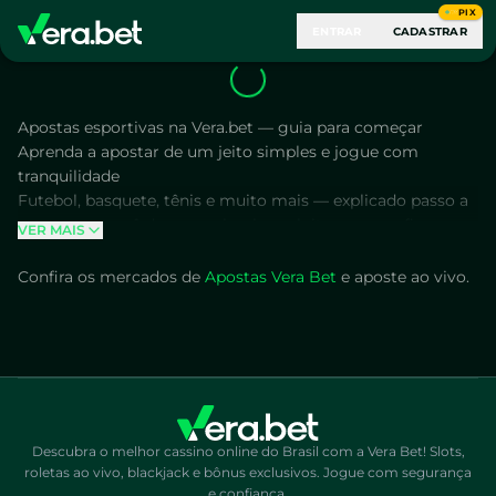
PIX
ENTRAR
CADASTRAR
Apostas esportivas na Vera.bet — guia para começar
Aprenda a apostar de um jeito simples e jogue com
tranquilidade
Futebol, basquete, tênis e muito mais — explicado passo a
passo para você dar seu primeiro palpite com confiança.
VER MAIS
Na
Vera.bet
você encontra todas as principais competições
reunidas em um só lugar: Brasileirão, Libertadores, Premier
Confira os mercados de
Apostas Vera Bet
e aposte ao vivo.
League, Champions, NBA e muitas outras. Se você nunca
apostou, não tem problema — a interface foi desenhada
para ser direta, com tudo que importa visível na tela.
Para começar, escolha a partida, marque seu palpite (quem
vence, total de gols, escanteios), defina o valor que quer
apostar e confirme. Pronto — seu bilhete está registrado. O
resultado aparece automaticamente na sua conta quando
Descubra o melhor cassino online do Brasil com a Vera Bet! Slots,
a partida termina.
roletas ao vivo, blackjack e bônus exclusivos. Jogue com segurança
Como funciona o palpite ao vivo?
e confiança.