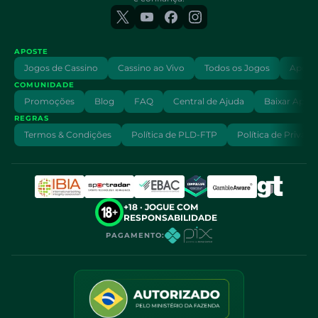
Você acompanha a partida pelo placar em tempo real e
pode fazer palpites enquanto o jogo acontece. As odds
(cotações) mudam conforme os lances — então o valor
APOSTE
potencial varia. Vale a pena experimentar com aposta
Jogos de Cassino
Cassino ao Vivo
Todos os Jogos
Aposta
pequena primeiro pra entender o ritmo.
COMUNIDADE
Posso encerrar uma aposta antes da partida acabar?
Promoções
Blog
FAQ
Central de Ajuda
Baixar App
Em algumas partidas, sim. É a função de
cash-out
: você sai
REGRAS
da aposta pelo valor que o sistema oferece naquele
Termos & Condições
Política de PLD-FTP
Política de Privaci
momento, sem precisar esperar o jogo terminar. Aparece
como um botão dentro da sua aposta quando está
disponível.
Pagamentos rápidos via Pix
Depósitos caem em segundos pelo Pix. Saques também
+18 · JOGUE COM
são via Pix, na chave registrada no seu CPF — pra sua
RESPONSABILIDADE
segurança. Suporte 24 horas por dia se precisar de ajuda.
PAGAMENTO
:
Apostar é entretenimento — vá com calma. A Vera.bet tem
ferramentas no painel para você definir limites de gasto e
tempo. +18.