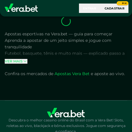
PIX
ENTRAR
CADASTRAR
Apostas esportivas na Vera.bet — guia para começar
Aprenda a apostar de um jeito simples e jogue com
tranquilidade
Futebol, basquete, tênis e muito mais — explicado passo a
passo para você dar seu primeiro palpite com confiança.
VER MAIS
Na
Vera.bet
você encontra todas as principais competições
reunidas em um só lugar: Brasileirão, Libertadores, Premier
Confira os mercados de
Apostas Vera Bet
e aposte ao vivo.
League, Champions, NBA e muitas outras. Se você nunca
apostou, não tem problema — a interface foi desenhada
para ser direta, com tudo que importa visível na tela.
Para começar, escolha a partida, marque seu palpite (quem
vence, total de gols, escanteios), defina o valor que quer
apostar e confirme. Pronto — seu bilhete está registrado. O
resultado aparece automaticamente na sua conta quando
Descubra o melhor cassino online do Brasil com a Vera Bet! Slots,
a partida termina.
roletas ao vivo, blackjack e bônus exclusivos. Jogue com segurança
Como funciona o palpite ao vivo?
e confiança.