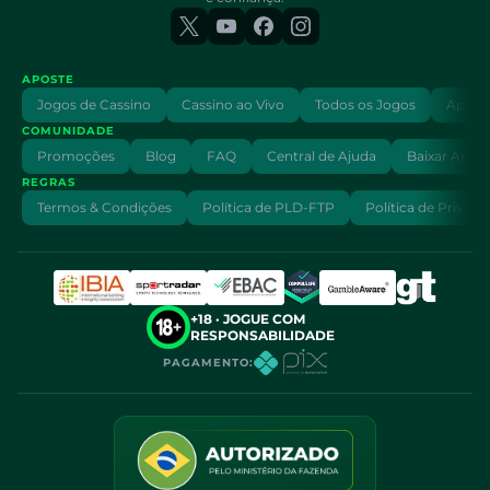
Você acompanha a partida pelo placar em tempo real e
pode fazer palpites enquanto o jogo acontece. As odds
(cotações) mudam conforme os lances — então o valor
APOSTE
potencial varia. Vale a pena experimentar com aposta
Jogos de Cassino
Cassino ao Vivo
Todos os Jogos
Aposta
pequena primeiro pra entender o ritmo.
COMUNIDADE
Posso encerrar uma aposta antes da partida acabar?
Promoções
Blog
FAQ
Central de Ajuda
Baixar App
Em algumas partidas, sim. É a função de
cash-out
: você sai
REGRAS
da aposta pelo valor que o sistema oferece naquele
Termos & Condições
Política de PLD-FTP
Política de Privaci
momento, sem precisar esperar o jogo terminar. Aparece
como um botão dentro da sua aposta quando está
disponível.
Pagamentos rápidos via Pix
Depósitos caem em segundos pelo Pix. Saques também
+18 · JOGUE COM
são via Pix, na chave registrada no seu CPF — pra sua
RESPONSABILIDADE
segurança. Suporte 24 horas por dia se precisar de ajuda.
PAGAMENTO
:
Apostar é entretenimento — vá com calma. A Vera.bet tem
ferramentas no painel para você definir limites de gasto e
tempo. +18.