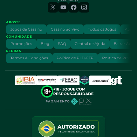
Você acompanha a partida pelo placar em tempo real e
pode fazer palpites enquanto o jogo acontece. As odds
(cotações) mudam conforme os lances — então o valor
APOSTE
potencial varia. Vale a pena experimentar com aposta
Jogos de Cassino
Cassino ao Vivo
Todos os Jogos
Aposta
pequena primeiro pra entender o ritmo.
COMUNIDADE
Posso encerrar uma aposta antes da partida acabar?
Promoções
Blog
FAQ
Central de Ajuda
Baixar App
Em algumas partidas, sim. É a função de
cash-out
: você sai
REGRAS
da aposta pelo valor que o sistema oferece naquele
Termos & Condições
Política de PLD-FTP
Política de Privaci
momento, sem precisar esperar o jogo terminar. Aparece
como um botão dentro da sua aposta quando está
disponível.
Pagamentos rápidos via Pix
Depósitos caem em segundos pelo Pix. Saques também
+18 · JOGUE COM
são via Pix, na chave registrada no seu CPF — pra sua
RESPONSABILIDADE
segurança. Suporte 24 horas por dia se precisar de ajuda.
PAGAMENTO
:
Apostar é entretenimento — vá com calma. A Vera.bet tem
ferramentas no painel para você definir limites de gasto e
tempo. +18.