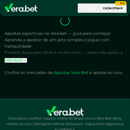
PIX
ENTRAR
CADASTRAR
Apostas esportivas na Vera.bet — guia para começar
Aprenda a apostar de um jeito simples e jogue com
tranquilidade
Futebol, basquete, tênis e muito mais — explicado passo a
passo para você dar seu primeiro palpite com confiança.
VER MAIS
Na
Vera.bet
você encontra todas as principais competições
reunidas em um só lugar: Brasileirão, Libertadores, Premier
Confira os mercados de
Apostas Vera Bet
e aposte ao vivo.
League, Champions, NBA e muitas outras. Se você nunca
apostou, não tem problema — a interface foi desenhada
para ser direta, com tudo que importa visível na tela.
Para começar, escolha a partida, marque seu palpite (quem
vence, total de gols, escanteios), defina o valor que quer
apostar e confirme. Pronto — seu bilhete está registrado. O
resultado aparece automaticamente na sua conta quando
Descubra o melhor cassino online do Brasil com a Vera Bet! Slots,
a partida termina.
roletas ao vivo, blackjack e bônus exclusivos. Jogue com segurança
Como funciona o palpite ao vivo?
e confiança.