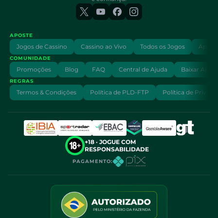
Você acompanha a partida pelo placar em tempo real e
pode fazer palpites enquanto o jogo acontece. As odds
(cotações) mudam conforme os lances — então o valor
APOSTE
potencial varia. Vale a pena experimentar com aposta
Jogos de Cassino
Cassino ao Vivo
Todos os Jogos
Aposta
pequena primeiro pra entender o ritmo.
COMUNIDADE
Posso encerrar uma aposta antes da partida acabar?
Promoções
Blog
FAQ
Central de Ajuda
Baixar App
Em algumas partidas, sim. É a função de
cash-out
: você sai
REGRAS
da aposta pelo valor que o sistema oferece naquele
Termos & Condições
Política de PLD-FTP
Política de Privaci
momento, sem precisar esperar o jogo terminar. Aparece
como um botão dentro da sua aposta quando está
disponível.
Pagamentos rápidos via Pix
Depósitos caem em segundos pelo Pix. Saques também
+18 · JOGUE COM
são via Pix, na chave registrada no seu CPF — pra sua
RESPONSABILIDADE
segurança. Suporte 24 horas por dia se precisar de ajuda.
PAGAMENTO
:
Apostar é entretenimento — vá com calma. A Vera.bet tem
ferramentas no painel para você definir limites de gasto e
tempo. +18.