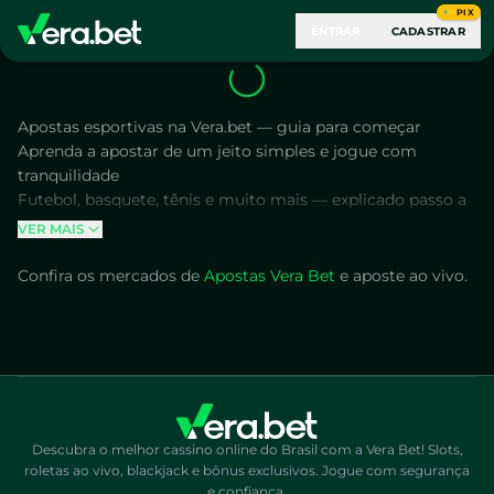
PIX
ENTRAR
CADASTRAR
Apostas esportivas na Vera.bet — guia para começar
Aprenda a apostar de um jeito simples e jogue com
tranquilidade
Futebol, basquete, tênis e muito mais — explicado passo a
passo para você dar seu primeiro palpite com confiança.
VER MAIS
Na
Vera.bet
você encontra todas as principais competições
reunidas em um só lugar: Brasileirão, Libertadores, Premier
Confira os mercados de
Apostas Vera Bet
e aposte ao vivo.
League, Champions, NBA e muitas outras. Se você nunca
apostou, não tem problema — a interface foi desenhada
para ser direta, com tudo que importa visível na tela.
Para começar, escolha a partida, marque seu palpite (quem
vence, total de gols, escanteios), defina o valor que quer
apostar e confirme. Pronto — seu bilhete está registrado. O
resultado aparece automaticamente na sua conta quando
Descubra o melhor cassino online do Brasil com a Vera Bet! Slots,
a partida termina.
roletas ao vivo, blackjack e bônus exclusivos. Jogue com segurança
Como funciona o palpite ao vivo?
e confiança.