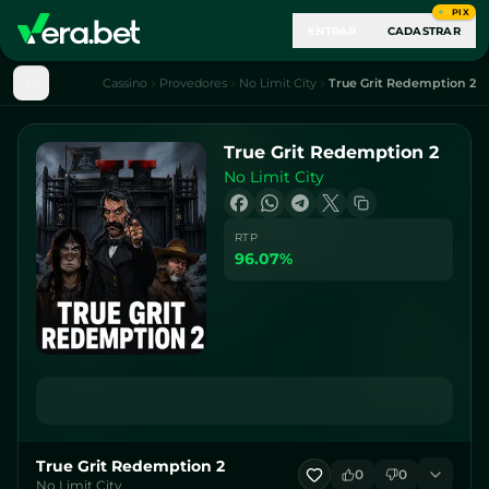
PIX
ENTRAR
CADASTRAR
Cassino
Provedores
No Limit City
True Grit Redemption 2
True Grit Redemption 2
No Limit City
RTP
96.07%
True Grit Redemption 2
0
0
No Limit City