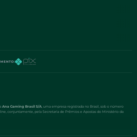
AMENTO
:
la
Ana Gaming Brasil S/A
, uma empresa registrada no Brasil, sob o número
line, conjuntamente, pela Secretaria de Prêmios e Apostas do Ministério da
so site. Utilizamos cookies apenas para melhorar a sua experiência e isso não