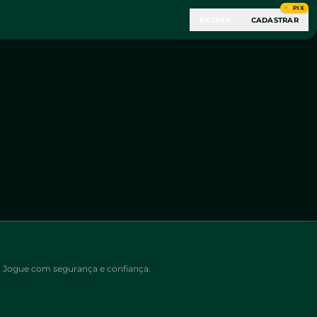
PIX
ENTRAR
CADASTRAR
os. Jogue com segurança e confiança.