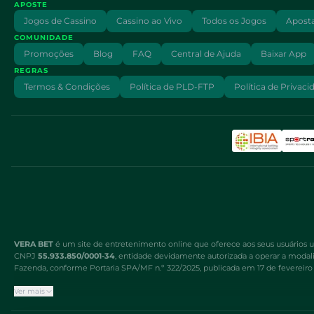
APOSTE
Jogos de Cassino
Cassino ao Vivo
Todos os Jogos
Aposta
COMUNIDADE
Promoções
Blog
FAQ
Central de Ajuda
Baixar App
REGRAS
Termos & Condições
Política de PLD-FTP
Política de Privaci
VERA BET
é um site de entretenimento online que oferece aos seus usuários um
CNPJ
55.933.850/0001-34
, entidade devidamente autorizada a operar a modalid
Fazenda, conforme Portaria SPA/MF n.º 322/2025, publicada em 17 de fevereiro d
Ver mais
Ao acessar, continuar a usar ou navegar neste site, você concorda que podemos
interfere na sua privacidade.