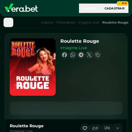
PIX
ENTRAR
CADASTRAR
Cassino
Provedores
Imagine Live
Roulette Rouge
Roulette Rouge
Imagine Live
Roulette Rouge
0
0
Imagine Live