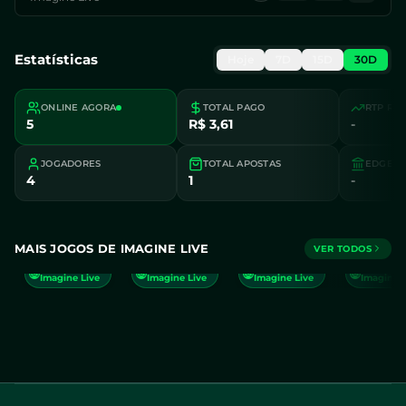
Roulette Rouge
é um jogo de cassino online
Estatísticas
disponível na
Vera Bet
, desenvolvido pelo provedor
Hoje
7D
15D
30D
Imagine Live
. Com uma taxa de retorno ao jogador
(RTP) média de até
97%
, você pode jogar agora
ONLINE AGORA
TOTAL PAGO
RTP RE
mesmo e se divertir. Jogue com responsabilidade!
5
R$ 3,61
-
Como jogar Roulette Rouge na Vera Bet
JOGADORES
TOTAL APOSTAS
EDGE D
4
Para começar a jogar
Roulette Rouge
1
, basta ajustar o
-
valor da aposta e iniciar a rodada. O jogo é intuitivo e
indicado tanto para iniciantes quanto para jogadores
experientes da Imagine Live.
MAIS JOGOS DE IMAGINE LIVE
VER TODOS
Provedor
Provedor
Provedor
Provedor
Sobre o Roulette Rouge
Imagine Live
Imagine Live
Imagine Live
Imagine L
JOGAR
JOGAR
JOGAR
JOGAR
O
Roulette Rouge
é desenvolvido pela
Imagine Live
e
opera com tecnologia RNG (Random Number
Generator) certificada, garantindo resultados
aleatórios e independentes em cada rodada. Com RTP
médio de
97%
, oferece uma boa relação entre risco e
retorno.