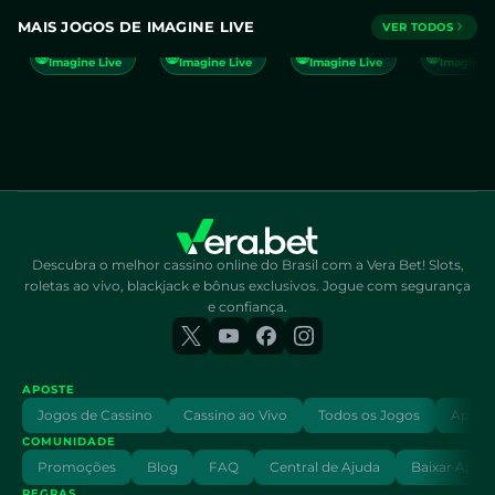
MAIS JOGOS DE IMAGINE LIVE
VER TODOS
Por que jogar Blackjack Brasileiro 4 na Vera Bet
Provedor
Provedor
Provedor
Provedor
Na
Imagine Live
Vera Bet
, você joga com total segurança, suporte
Imagine Live
Imagine Live
Imagine L
JOGAR
JOGAR
JOGAR
JOGAR
rápido e depósitos via Pix. A plataforma é licenciada,
reúne dezenas de outros títulos da Imagine Live e
promove o jogo responsável. Aposte com consciência!
RTP
Margem da casa
99.29%
0.71%
Descubra o melhor cassino online do Brasil com a Vera Bet! Slots,
roletas ao vivo, blackjack e bônus exclusivos. Jogue com segurança
e confiança.
APOSTE
Jogos de Cassino
Cassino ao Vivo
Todos os Jogos
Aposta
COMUNIDADE
Promoções
Blog
FAQ
Central de Ajuda
Baixar App
REGRAS