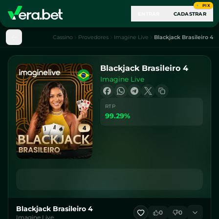
PIX
ENTRAR
CADASTRAR
Cassino
Provedores
Imagine Live
Blackjack Brasileiro 4
Blackjack Brasileiro 4
Imagine Live
RTP
99.29%
Blackjack Brasileiro 4
0
0
Imagine Live