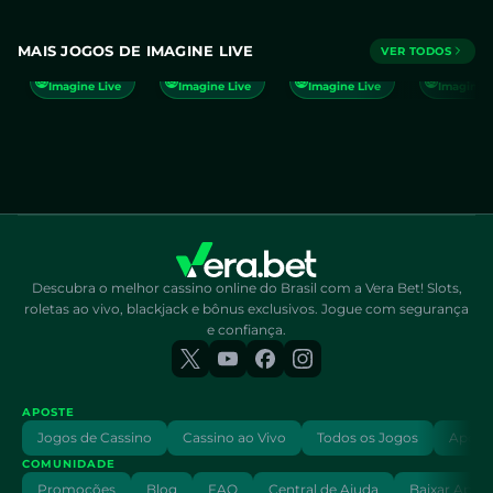
Por que jogar Blackjack Brasileiro 3 na Vera Bet
MAIS JOGOS DE IMAGINE LIVE
VER TODOS
Na
Vera Bet
, você joga com total segurança, suporte
Provedor
Provedor
Provedor
Provedor
rápido e depósitos via Pix. A plataforma é licenciada,
Imagine Live
Imagine Live
Imagine Live
Imagine L
JOGAR
JOGAR
JOGAR
JOGAR
reúne dezenas de outros títulos da Imagine Live e
promove o jogo responsável. Aposte com consciência!
RTP
Margem da casa
99.29%
0.71%
Descubra o melhor cassino online do Brasil com a Vera Bet! Slots,
roletas ao vivo, blackjack e bônus exclusivos. Jogue com segurança
e confiança.
APOSTE
Jogos de Cassino
Cassino ao Vivo
Todos os Jogos
Aposta
COMUNIDADE
Promoções
Blog
FAQ
Central de Ajuda
Baixar App