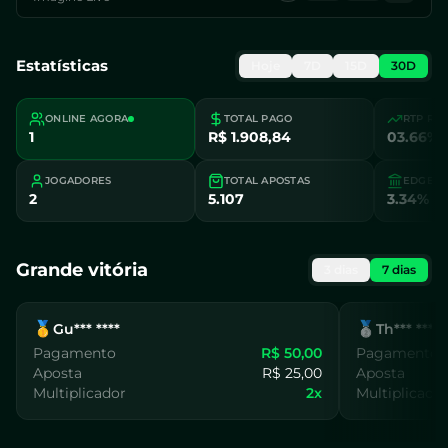
Blackjack Brasileiro 3
é um jogo de cassino online
Estatísticas
disponível na
Vera Bet
, desenvolvido pelo provedor
Hoje
7D
15D
30D
Imagine Live
. Com uma taxa de retorno ao jogador
(RTP) média de até
99.29%
, você pode jogar agora
ONLINE AGORA
TOTAL PAGO
RTP RE
mesmo e se divertir. Jogue com responsabilidade!
1
R$ 1.908,84
03.66%
Como jogar Blackjack Brasileiro 3 na Vera Bet
JOGADORES
TOTAL APOSTAS
EDGE D
2
Para começar a jogar
Blackjack Brasileiro 3
5.107
, basta
3.34%
ajustar o valor da aposta e iniciar a rodada. O jogo é
intuitivo e indicado tanto para iniciantes quanto para
jogadores experientes da Imagine Live.
Grande vitória
3 dias
7 dias
Sobre o Blackjack Brasileiro 3
🥇
🥈
Gu*** ****
Th*** ****
O
Blackjack Brasileiro 3
é desenvolvido pela
Imagine
Live
Pagamento
e opera com tecnologia RNG (Random Number
R$ 50,00
Pagamento
Aposta
R$ 25,00
Aposta
Generator) certificada, garantindo resultados
Multiplicador
2
x
Multiplicado
aleatórios e independentes em cada rodada. Com RTP
médio de
99.29%
, oferece uma boa relação entre risco
e retorno.