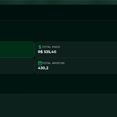
Vera Bet
, desenvolvido pelo provedor
Big Time Gaming
. Com um
ponsabilidade!
TOTAL PAGO
r da aposta e iniciar a rodada. O jogo é intuitivo e indicado tant
R$ 535,40
TOTAL APOSTAS
430,2
opera com tecnologia RNG (Random Number Generator) certifica
elação entre risco e retorno.
o e depósitos via Pix. A plataforma é licenciada, reúne dezenas
Margem da casa