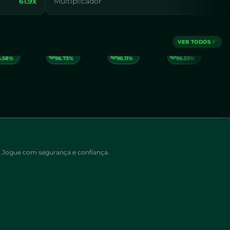
61.9
x
Multiplicador
VER TODOS
P
RTP
RTP
RTP
6.58%
96.73%
96.11%
96.53%
AR
JOGAR
JOGAR
JOGAR
os. Jogue com segurança e confiança.