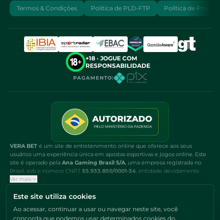
Termos & Condições
Política de PLD-FTP
Política de Privaci
+18 · JOGUE COM
RESPONSABILIDADE
PAGAMENTO
:
VERA BET
é um site de entretenimento online que oferece aos seus
usuários uma experiência única em apostas esportivas e jogos online. Este
site é operado pela
Ana Gaming Brasil S/A
, uma empresa registrada no
Brasil, sob o número CNPJ
55.933.850/0001-34
, entidade devidamente
Ver mais
autorizada a operar a modalidade lotérica de apostas de quota fixa no Brasil,
em temática desportiva e jogos online, conjuntamente, pela Secretaria de
Este site utiliza cookies
Prêmios e Apostas do Ministério da Fazenda, conforme Portaria SPA/MF
n.º 322/2025, publicada em 17 de fevereiro de 2025 no Diário Oficial da
CENTRAL DE JOGO RESPONSÁVEL
DENÚNCIAS
PRIVACIDADE
OUVIDORIA
Ao acessar, continuar a usar ou navegar neste site, você
República Federativa do Brasil.
concorda que podemos usar determinados cookies do