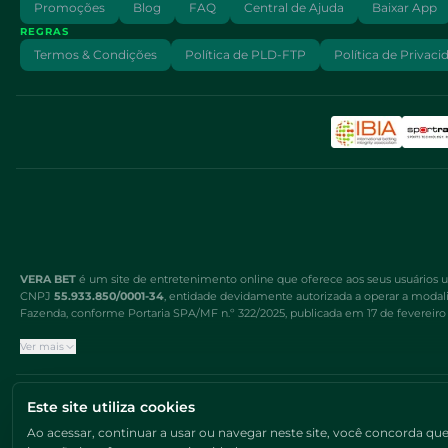
Promoções
Blog
FAQ
Central de Ajuda
Baixar App
REGRAS
Termos & Condições
Política de PLD-FTP
Política de Privaci
VERA BET
é um site de entretenimento online que oferece aos seus usuários um
CNPJ
55.933.850/0001-34
, entidade devidamente autorizada a operar a modalid
Fazenda, conforme Portaria SPA/MF n.º 322/2025, publicada em 17 de fevereiro d
Ver mais
Ao acessar, continuar a usar ou navegar neste site, você concorda que podemos
interfere na sua privacidade.
O uso desta plataforma é proibido para
beneficiários de Bolsa Família e Ben
Este site utiliza cookies
Ao acessar, continuar a usar ou navegar neste site, você concorda q