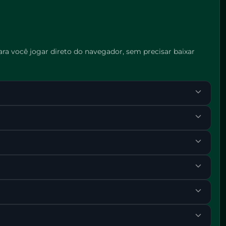
ara você jogar direto do navegador, sem precisar baixar