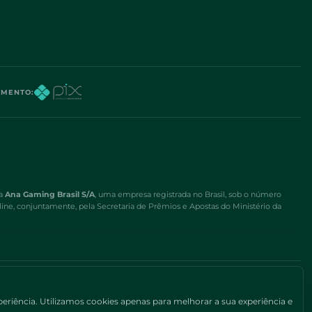
AMENTO
:
la
Ana Gaming Brasil S/A
, uma empresa registrada no Brasil, sob o número
line, conjuntamente, pela Secretaria de Prêmios e Apostas do Ministério da
so site. Utilizamos cookies apenas para melhorar a sua experiência e isso não
riência. Utilizamos cookies apenas para melhorar a sua experiência e