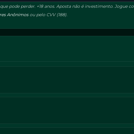
ue pode perder. +18 anos. Aposta não é investimento. Jogue com
res Anônimos
ou pelo CVV (188).