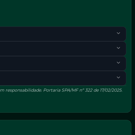
 responsabilidade. Portaria SPA/MF nº 322 de 17/02/2025.