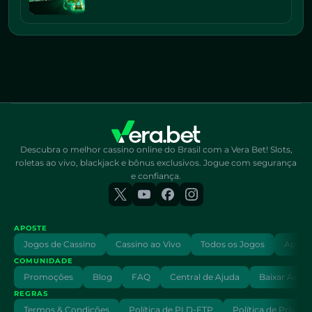
Descubra o melhor cassino online do Brasil com a Vera Bet! Slots,
roletas ao vivo, blackjack e bônus exclusivos. Jogue com segurança
e confiança.
APOSTE
Jogos de Cassino
Cassino ao Vivo
Todos os Jogos
Aposta
COMUNIDADE
Promoções
Blog
FAQ
Central de Ajuda
Baixar App
REGRAS
Termos & Condições
Política de PLD-FTP
Política de Privaci