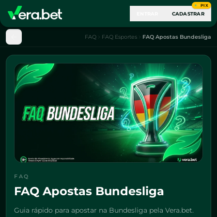
PIX
ENTRAR
CADASTRAR
FAQ
FAQ Esportes
FAQ Apostas Bundesliga
FAQ
FAQ Apostas Bundesliga
Guia rápido para apostar na Bundesliga pela Vera.bet.