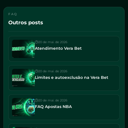
FAQ
Outros posts
20 de mai. de 2026
Atendimento Vera Bet
20 de mai. de 2026
Limites e autoexclusão na Vera Bet
20 de mai. de 2026
FAQ Apostas NBA