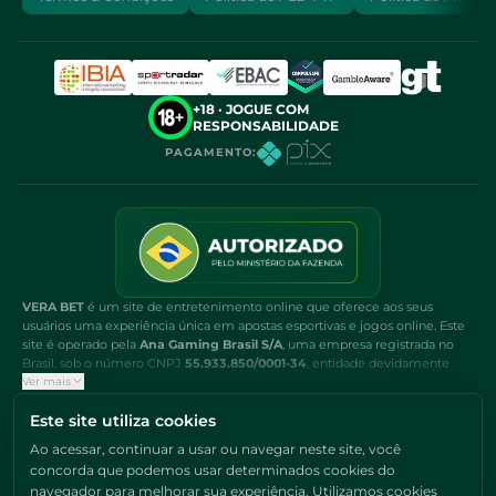
+18 · JOGUE COM
RESPONSABILIDADE
PAGAMENTO
:
VERA BET
é um site de entretenimento online que oferece aos seus
usuários uma experiência única em apostas esportivas e jogos online. Este
site é operado pela
Ana Gaming Brasil S/A
, uma empresa registrada no
Brasil, sob o número CNPJ
55.933.850/0001-34
, entidade devidamente
Ver mais
autorizada a operar a modalidade lotérica de apostas de quota fixa no Brasil,
em temática desportiva e jogos online, conjuntamente, pela Secretaria de
Este site utiliza cookies
Prêmios e Apostas do Ministério da Fazenda, conforme Portaria SPA/MF
n.º 322/2025, publicada em 17 de fevereiro de 2025 no Diário Oficial da
CENTRAL DE JOGO RESPONSÁVEL
DENÚNCIAS
PRIVACIDADE
OUVIDORIA
Ao acessar, continuar a usar ou navegar neste site, você
República Federativa do Brasil.
concorda que podemos usar determinados cookies do
© 2026 Vera Bet. Todos os direitos reservados.
navegador para melhorar sua experiência. Utilizamos cookies
Ao acessar, continuar a usar ou navegar neste site, você concorda que