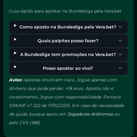
Guia rápido para apostar na Bundesliga pela Vera.bet.
Como aposto na Bundesliga pela Vera.bet?
Quais palpites posso fazer?
A Bundesliga tem promoções na
Vera.bet
?
Posso
apostar
ao vivo?
Aviso:
Apostas envolvem risco. Jogue apenas com
dinheiro que pode perder. +18 anos. Aposta não é
investimento. Jogue com responsabilidade. Portaria
SPA/MF nº 322 de 17/02/2025. Em caso de necessidade
de ajuda, busque apoio em
Jogadores Anônimos
ou
pelo CVV (188).