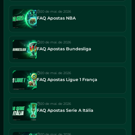
20 de mai. de 2026
FAQ Apostas NBA
20 de mai. de 2026
FAQ Apostas Bundesliga
20 de mai. de 2026
FAQ Apostas Ligue 1 França
20 de mai. de 2026
FAQ Apostas Serie A Itália
20 de mai. de 2026